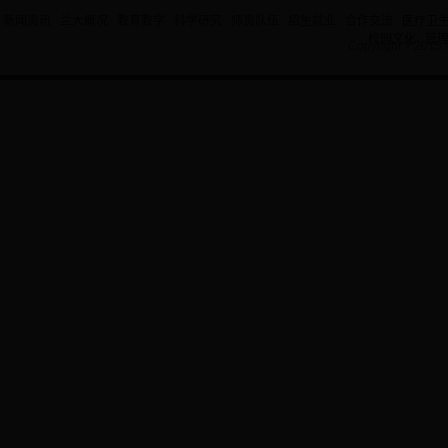
新闻资讯
兰大概况
教育教学
科学研究
师资队伍
招生就业
合作交流
医疗卫
校园文化
管
Copyright ? 2015 l