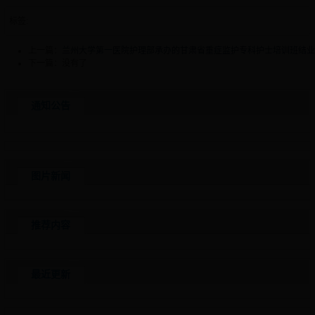
标签:
上一篇：
兰州大学第一医院护理部承办的甘肃省重症监护专科护士培训班结业
下一篇：没有了
通知公告
图片新闻
推荐内容
最近更新