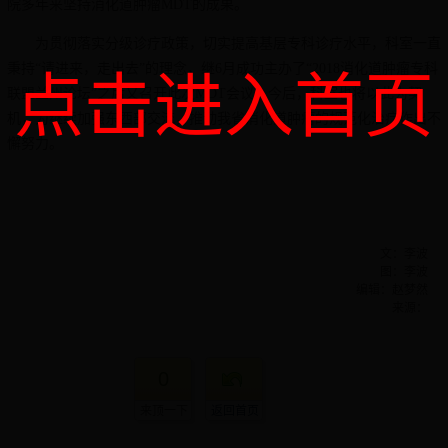
院多年来坚持消化道肿瘤MDT的成果。
为贯彻落实分级诊疗政策，切实提高基层专科诊疗水平，科室一直
秉持“请进来，走出去”的理念，继6月成功主办了“2018消化道肿瘤专科
点击进入首页
联盟兰州论坛”之后又召开此次MDT会议。今后，科室也将以此为契
机，为继续加强东西部交流，推动我省消化道肿瘤的规范化治疗作出不
懈努力。
文：
李波
图：
李波
编辑：
赵梦然
来源：
0
来顶一下
返回首页