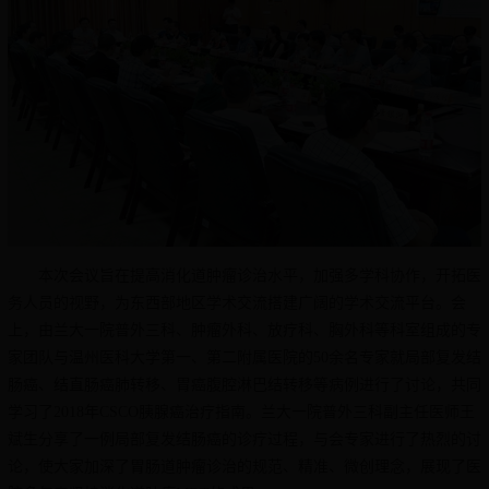
本次会议旨在提高消化道肿瘤诊治水平，加强多学科协作，开拓医
务人员的视野，为东西部地区学术交流搭建广阔的学术交流平台。会
上，由兰大一院普外三科、肿瘤外科、放疗科、胸外科等科室组成的专
家团队与温州医科大学第一、第二附属医院的50余名专家就局部复发结
肠癌、结直肠癌肺转移、胃癌腹腔淋巴结转移等病例进行了讨论，共同
学习了2018年CSCO胰腺癌治疗指南。兰大一院普外三科副主任医师王
斌生分享了一例局部复发结肠癌的诊疗过程，与会专家进行了热烈的讨
论，使大家加深了胃肠道肿瘤诊治的规范、精准、微创理念，展现了医